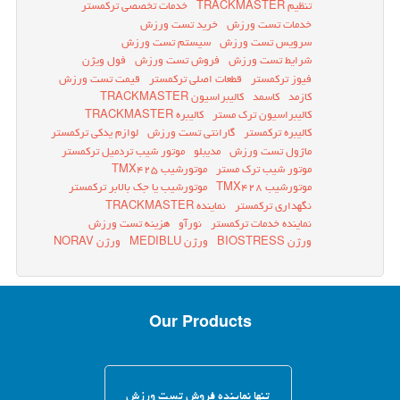
تنظیم TRACKMASTER
خدمات تخصصی ترکمستر
خدمات تست ورزش
خرید تست ورزش
سرویس تست ورزش
سیستم تست ورزش
شرایط تست ورزش
فروش تست ورزش
فول ویژن
فیوز ترکمستر
قطعات اصلی ترکمستر
قیمت تست ورزش
کازمد
کاسمد
کالیبراسیون TRACKMASTER
کالیبراسیون ترک مستر
کالیبره TRACKMASTER
کالیبره ترکمستر
گارانتی تست ورزش
لوازم یدکی ترکمستر
ماژول تست ورزش
مدیبلو
موتور شیب تردمیل ترکمستر
موتور شیب ترک مستر
موتورشیب TMX425
موتورشیب TMX428
موتورشیب یا جک بالابر ترکمستر
نگهداری ترکمستر
نماینده TRACKMASTER
نماینده خدمات ترکمستر
نورآو
هزینه تست ورزش
ورژن BIOSTRESS
ورژن MEDIBLU
ورژن NORAV
Our Products
تنها نماینده فروش تست ورزش