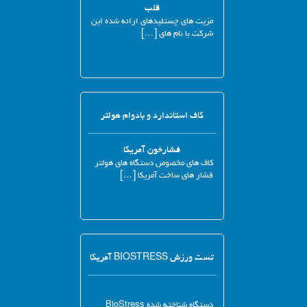
قلب
مزیت های چستلیدهای ارائه شده این
شرکت با نام های […]
کاف استاندارد و بادوام هولتر
فشارخون آمریکا
کاف های مخصوص دستگاه های هولتر
فشار های ساخت آمریکا […]
تست ورزش BIOSTRESS آمریکا
دستگاه شناخته شده BioStress