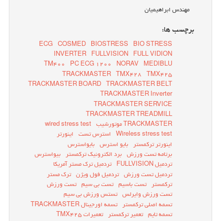
مهندس ابراهیمیان
برچسب ها:
ECG
COSMED
BIOSTRESS
BIO STRESS
INVERTER
FULLVISION
FULL VIDION
TM400
PC ECG 1200
NORAV
MEDIBLU
TRACKMASTER
TMX428
TMX425
TRACKMASTER BOARD
TRACKMASTER BELT
TRACKMASTER Inverter
TRACKMASTER SERVICE
TRACKMASTER TREADMILL
TRACKMASTER موتورشیب
wired stress test
Wireless stress test
استرس تست
اینورتر
اینورتر ترکمستر
بایو استرس
بایواسترس
برتامه تست ورزش
برد الکترونیک ترکمستر
بیواسترس
تردمیل FULLVISION
تردمیل ترک مستر آمریکا
تردمیل تست ورزش
تردمیل فول ویژن
ترک مستر
ترکمستر
تست باسیم
تست بی سیم
تست ورزش
تست ورزش وایرلس
تستس ورزش بی سیم
تسمه اصلی ترکمستر
تسمه اورجینال TRACKMASTER
تسمه تایم
تعمیر ترکمستر
تعمیرات TMX425