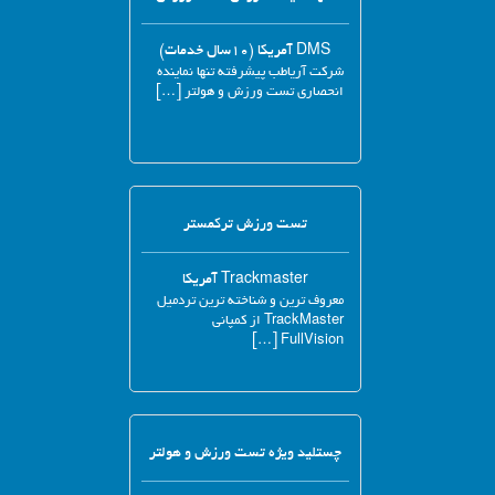
DMS آمریکا (۱۰سال خدمات)
شرکت آریاطب پیشرفته تنها نماینده
انحصاری تست ورزش و هولتر […]
تست ورزش ترکمستر
Trackmaster آمریکا
معروف ترین و شناخته ترین تردمیل
TrackMaster از کمپانی
FullVision […]
چستلید ویژه تست ورزش و هولتر