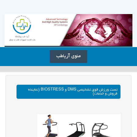
منوی آریاطب
تست ورزش فوق تشخیصی DMS و BIOSTRESS (نماینده
فروش و خدمات)