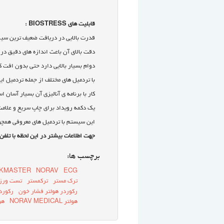
قابلیت های BIOSTRESS :
قدرت بالایی در دریافت ضعیف ترین سیگن
دقت بالای آن باعث اندازه های دقیق د
دوام بسیار بالایی دارد حتی بدون افت
با تردمیل های مختلف از جمله تردمیل این شرکت TRACKMASTER آمریکا کا
کار با برنامه ی آنالیزی آن بسیار آسان 
یک دکمه رویداد برای چاپ سریع و علامت گذاری هر رویداد
این سیستم با تردمیل های معروفی همچون TRACKMASTER USAو RAM ITALY سازگاری کامل
جهت اطلاعات بیشتر در این لحظه با تلفن های شرکت ۲۲۲۲۷۵۸۸ و ۲۲۷۵۸۹
برچسب ها:
KMASTER
NORAV
ECG
ترک مستر
ترکمستر
تست ور
رکوردر هولتر فشار خون
رکورد
هولتر NORAV MEDICAL
هو