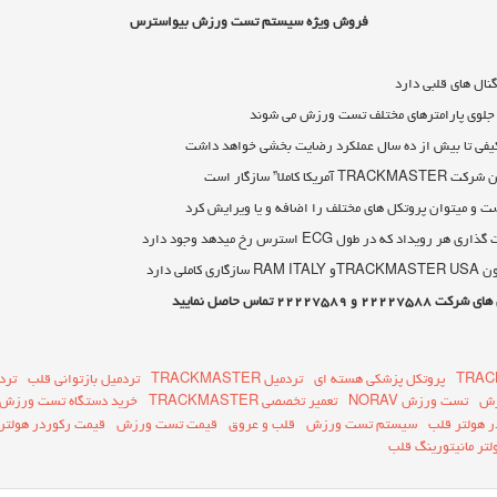
فروش ویژه سیستم تست ورزش بیواسترس
ال های قلبی دارد
ر جلوی پارامترهای مختلف تست ورزش می شوند
 کیفی تا بیش از ده سال عملکرد رضایت بخشی خواهد داشت
ملا” سازگار است
است و میتوان پروتکل های مختلف را اضافه و یا ویرایش کرد
 که در طول ECG استرس رخ میدهد وجود دارد
ی دارد
۲۲ تماس حاصل نمایید
TRAC
پروتکل پزشکی هسته ای
تردمیل TRACKMASTER
تردمیل بازتوانی قلب
ترد
زش
تست ورزش NORAV
تعمیر تخصصی TRACKMASTER
خرید دستگاه تست ورزش
ر هولتر قلب
سیستم تست ورزش
قلب و عروق
قیمت تست ورزش
قیمت رکوردر هولتر
لتر مانیتورینگ قلب