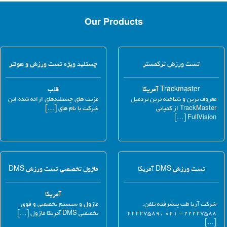
Our Products
تست ورزش ترکمستر
چستلید ویژه تست ورزش و هولتر
Trackmaster آمریکا
قلب
معروف ترین و شناخته ترین تردمیل
مزیت های چستلیدهای ارائه شده این
TrackMaster از کمپانی
شرکت با نام های […]
FullVision […]
تست ورزش DMS آمریکا
ماژول تخصصی تست ورزش DMS
آمریکا
شرکت آریا طب پیشرفته تلفن:
ماژول و سیستم تخصصی و فوق
۲۲۲۲۷۵۸۸ – ۰۲۱ , ۲۲۲۲۷۵۸۹
تخصصی DMS آمریکا ماژول […]
[…]