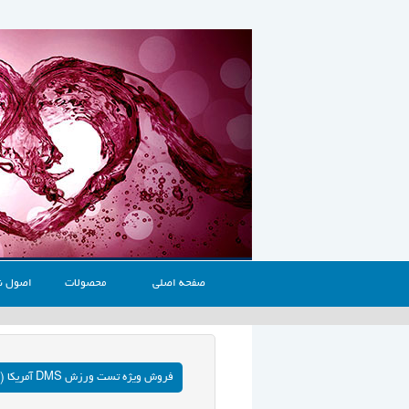
صفحه اصلی
محصولات
اصول ن
فروش ویژه تست ورزش DMS آمریکا (CardioScan)