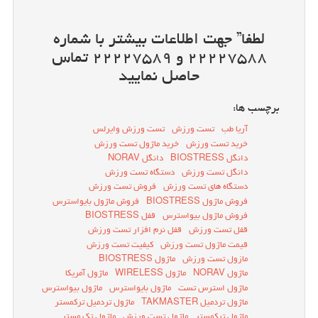
لطفا” جهت اطلاعات بیشتر با شماره
۲۲۲۲۷۵۸۸ و ۲۲۲۲۷۵۸۹ تماس
حاصل نمایید
برچسب ها:
آریا طب
تست ورزش
تست ورزش وایرلس
خرید تست ورزش
خرید ماژول تست ورزش
دانگل BIOSTRESS
دانگل NORAV
دانگل تست ورزش
دستگاه تست ورزش
دستگاه های تست ورزش
فروش تست ورزش
فروش ماژول BIOSTRESS
فروش ماژول بایواسترس
فروش ماژول بیواسترس
قفل BIOSTRESS
قفل تست ورزش
قفل نرم افزار تست ورزش
قیمت ماژول تست ورزش
کیفیت تست ورزش
مازول تست ورزش
ماژول BIOSTRESS
ماژول NORAV
ماژول WIRELESS
ماژول آمریکا
ماژول استرس تست
ماژول بایواسترس
ماژول بیواسترس
ماژول تردمیل TAKMASTER
ماژول تردمیل ترکمستر
ماژول ترکمستر
ماژول تست ورزش
ماژول تک مستر