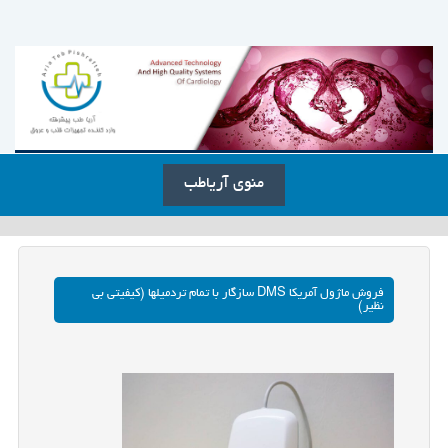
منوی آریاطب
فروش ماژول آمریکا DMS سازگار با تمام تردمیلها (کیفیتی بی
نظیر)