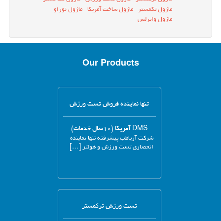
ماژول تکمستر
ماژول ساخت آمریکا
ماژول نوراو
ماژول وایرلس
Our Products
تنها نماینده فروش تست ورزش
DMS آمریکا (۱۰سال خدمات)
شرکت آریاطب پیشرفته تنها نماینده
انحصاری تست ورزش و هولتر […]
تست ورزش ترکمستر