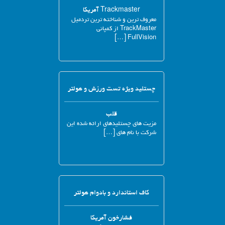
Trackmaster آمریکا
معروف ترین و شناخته ترین تردمیل
TrackMaster از کمپانی
FullVision […]
چستلید ویژه تست ورزش و هولتر
قلب
مزیت های چستلیدهای ارائه شده این
شرکت با نام های […]
کاف استاندارد و بادوام هولتر
فشارخون آمریکا