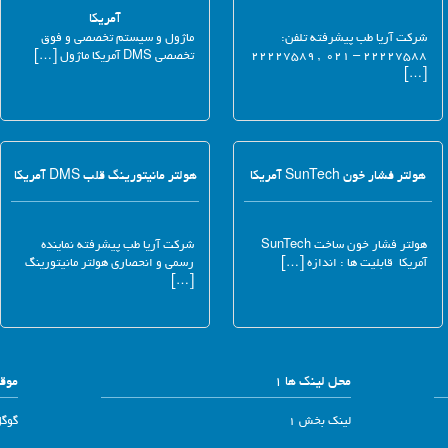
آمریکا
شرکت آریا طب پیشرفته تلفن:
ماژول و سیستم تخصصی و فوق
۲۲۲۲۷۵۸۸ – ۰۲۱ , ۲۲۲۲۷۵۸۹
تخصصی DMS آمریکا ماژول […]
[…]
هولتر فشار خون SunTech آمریکا
هولتر مانیتورینگ قلب DMS آمریکا
هولتر فشار خون ساخت SunTech
شرکت آریا طب پیشرفته نماینده
آمریکا قابلیت ها : اندازه […]
رسمی و انحصاری هولتر مانیتورینگ
[…]
محل لینک ها 1
موقع
لینک بخش 1
گوگ