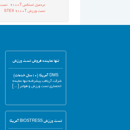
تردمیل استکس 9100T
تست قلبی 
تست ورزش STEX 9100T
تنها نماینده فروش تست ورزش
DMS آمریکا (۱۰سال خدمات)
شرکت آریاطب پیشرفته تنها نماینده
انحصاری تست ورزش و هولتر […]
تست ورزش BIOSTRESS آمریکا