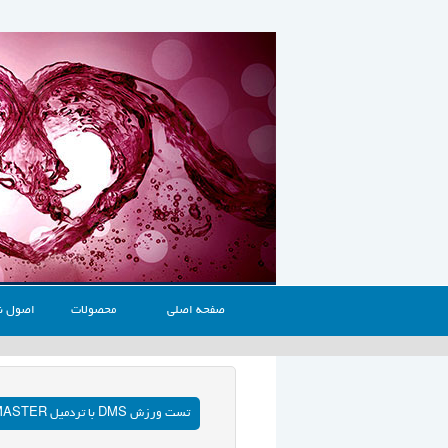
صفحه اصلی
محصولات
اصول ن
تست ورزش DMS با تردمیل TRACKMASTER آمریکا