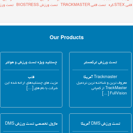
STEX کره
تست قلبی TRACKMASTER
تست ورزش BIOSTRESS
تست ورزش V
Our Products
تست ورزش ترکمستر
چستلید ویژه تست ورزش و هولتر
Trackmaster آمریکا
قلب
معروف ترین و شناخته ترین تردمیل
مزیت های چستلیدهای ارائه شده این
TrackMaster از کمپانی
شرکت با نام های […]
FullVision […]
تست ورزش DMS آمریکا
ماژول تخصصی تست ورزش DMS