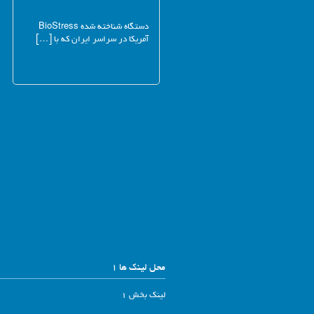
دستگاه شناخته شده BioStress
آمریکا در سراسر ایران که با […]
محل لینک ها 1
لینک بخش 1