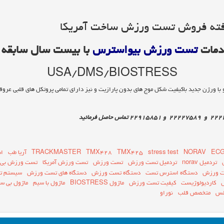
فته فروش تست ورزش ساخت آمریکا
دمات
تست ورزش بیواسترس
با بیست سال سابقه 
USA/DMS/BIOSTRESS
EC
NORAV
stress test
TMX425
TMX428
TRACKMASTER
آریا طب
ا
تردمیل norav
تردمیل تست ورزش
تست ورزش
تست ورزش آمریکا
تست ورزش بی 
ت ورزش
دستگاه استرس تست
دستگاه تست ورزش
دستگاه های تست ورزش
سیستم ت
کاردیولوژیست
کیفیت تست ورزش
ماژول BIOSTRESS
ماژول با سیم
ماژول بی س
لس
متخصص قلب
نوراو