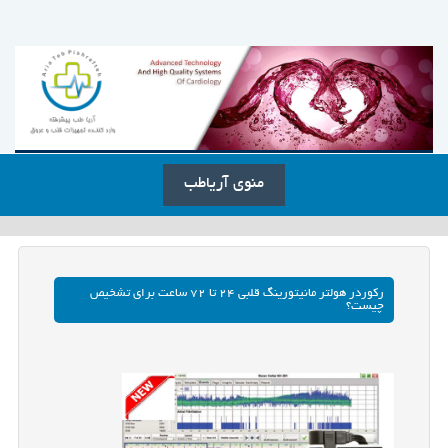
منوی آریاطب
رکوردر هولتر مانیتورینگ قلبی ۲۴ تا ۷۲ ساعت برای تشخیص
چیست؟