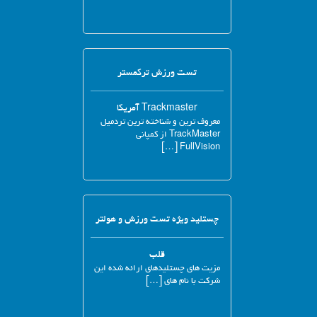
تست ورزش ترکمستر
Trackmaster آمریکا
معروف ترین و شناخته ترین تردمیل
TrackMaster از کمپانی
FullVision […]
چستلید ویژه تست ورزش و هولتر
قلب
مزیت های چستلیدهای ارائه شده این
شرکت با نام های […]