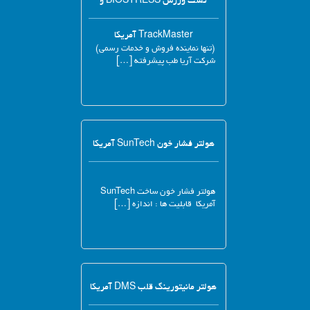
تست ورزش BIOSTRESS و
TrackMaster آمریکا
(تنها نماینده فروش و خدمات رسمی)
شرکت آریا طب پیشرفته […]
هولتر فشار خون SunTech آمریکا
هولتر فشار خون ساخت SunTech
آمریکا قابلیت ها : اندازه […]
هولتر مانیتورینگ قلب DMS آمریکا