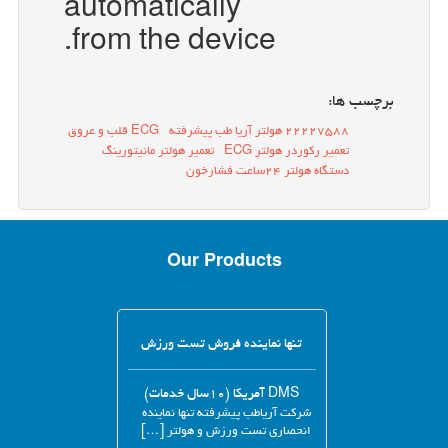
automatically
from the device.
برچسب ها:
22227588 هولتر آریا طب پیشرفته
ECG قلب و عروق
تعمیر رکوردر هولتر ECG
تعمیر هولتر مانیتورینگ
دستگاه هولتر 24ساعت فشارخون
Our Products
تنها نماینده فروش تست ورزش
DMS آمریکا (۱۰سال خدمات)
شرکت آریاطب پیشرفته تنها نماینده
انحصاری تست ورزش و هولتر […]