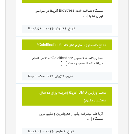
دستگاه شناخته شده BioStress آمریکا در سراسر
ایران که با […]
تاریخ: 29 ژوئن 2026 - 8:54 ب.ظ
تجمع کلسیم و بیماری های قلب “Calcification”
بیماری کلسیفیکاسیون “Calcification” هنگامی اتفاق
می‌افتد که کلسیم در بافت […]
تاریخ: 9 ژوئن 2026 - 2:05 ب.ظ
تست ورزش DMS آمریکا (هزینه برای ده سال
تشخیص دقیق)
آریا طب پیشرفته یکی از معروفترین و دقیق ترین
دستگاه […]
تاریخ: 4 مارس 2026 - 4:01 ب.ظ