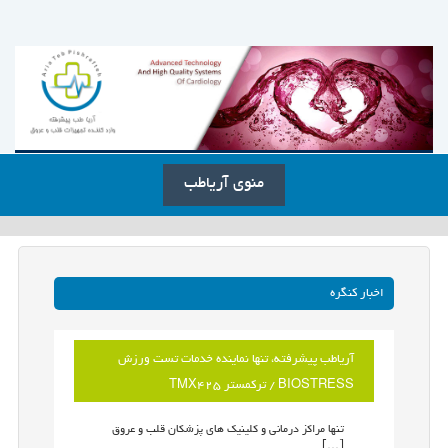
منوی آریاطب
اخبار کنگره
آریاطب پیشرفته، تنها نماینده خدمات تست ورزش
BIOSTRESS / ترکمستر TMX425
تنها مراکز درمانی و کلینیک های پزشکان قلب و عروق
[…]