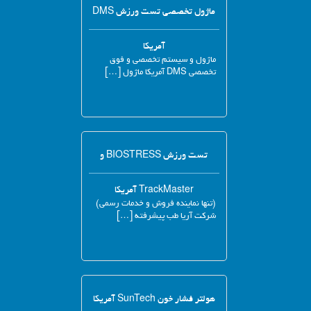
ماژول تخصصی تست ورزش DMS
آمریکا
ماژول و سیستم تخصصی و فوق
تخصصی DMS آمریکا ماژول […]
تست ورزش BIOSTRESS و
TrackMaster آمریکا
(تنها نماینده فروش و خدمات رسمی)
شرکت آریا طب پیشرفته […]
هولتر فشار خون SunTech آمریکا