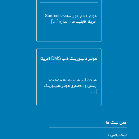
هولتر فشار خون ساخت SunTech
آمریکا قابلیت ها : اندازه […]
هولتر مانیتورینگ قلب DMS آمریکا
شرکت آریا طب پیشرفته نماینده
رسمی و انحصاری هولتر مانیتورینگ
[…]
محل لینک ها 1
لینک بخش 1