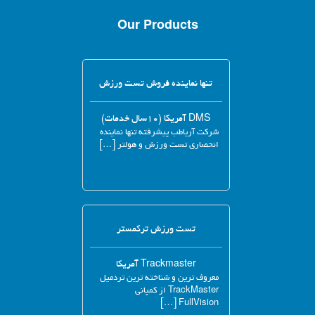
Our Products
تنها نماینده فروش تست ورزش
DMS آمریکا (۱۰سال خدمات)
شرکت آریاطب پیشرفته تنها نماینده
انحصاری تست ورزش و هولتر […]
تست ورزش ترکمستر
Trackmaster آمریکا
معروف ترین و شناخته ترین تردمیل
TrackMaster از کمپانی
FullVision […]