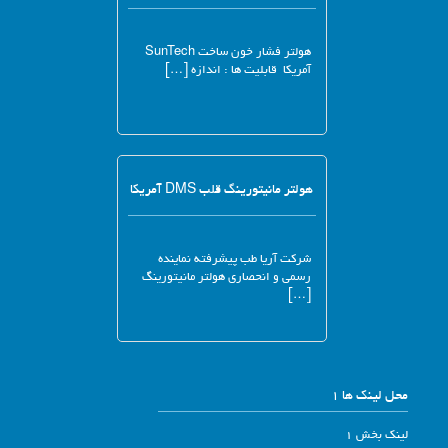
هولتر فشار خون ساخت SunTech
آمریکا قابلیت ها : اندازه […]
هولتر مانیتورینگ قلب DMS آمریکا
شرکت آریا طب پیشرفته نماینده
رسمی و انحصاری هولتر مانیتورینگ
[…]
محل لینک ها 1
لینک بخش 1