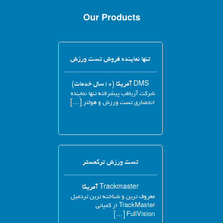
Our Products
تنها نماینده فروش تست ورزش
DMS آمریکا (۱۰سال خدمات)
شرکت آریاطب پیشرفته تنها نماینده
انحصاری تست ورزش و هولتر […]
تست ورزش ترکمستر
Trackmaster آمریکا
معروف ترین و شناخته ترین تردمیل
TrackMaster از کمپانی
FullVision […]