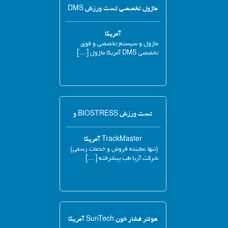
ماژول تخصصی تست ورزش DMS
آمریکا
ماژول و سیستم تخصصی و فوق
تخصصی DMS آمریکا ماژول […]
تست ورزش BIOSTRESS و
TrackMaster آمریکا
(تنها نماینده فروش و خدمات رسمی)
شرکت آریا طب پیشرفته […]
هولتر فشار خون SunTech آمریکا