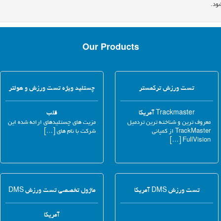
ود.
Our Products
تست ورزش ترکمستر
چستلید ویژه تست ورزش و هولتر
Trackmaster آمریکا
قلب
معروف ترین و شناخته ترین تردمیل
مزیت های چستلیدهای ارائه شده این
TrackMaster از کمپانی
شرکت با نام های […]
FullVision […]
تست ورزش DMS آمریکا
ماژول تخصصی تست ورزش DMS
آمریکا