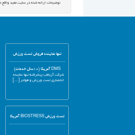
توضیحات ارائه شده در سایت مفید واقع ش
تنها نماینده فروش تست ورزش
DMS آمریکا (۱۰سال خدمات)
شرکت آریاطب پیشرفته تنها نماینده
انحصاری تست ورزش و هولتر […]
تست ورزش BIOSTRESS آمریکا