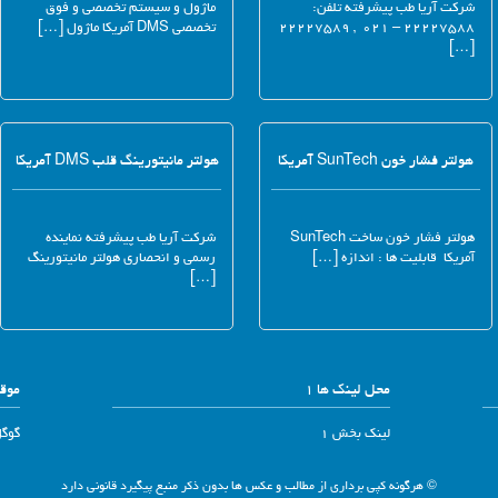
شرکت آریا طب پیشرفته تلفن:
ماژول و سیستم تخصصی و فوق
۲۲۲۲۷۵۸۸ – ۰۲۱ , ۲۲۲۲۷۵۸۹
تخصصی DMS آمریکا ماژول […]
[…]
هولتر فشار خون SunTech آمریکا
هولتر مانیتورینگ قلب DMS آمریکا
هولتر فشار خون ساخت SunTech
شرکت آریا طب پیشرفته نماینده
آمریکا قابلیت ها : اندازه […]
رسمی و انحصاری هولتر مانیتورینگ
[…]
محل لینک ها 1
موقع
لینک بخش 1
گوگ
© هرگونه کپی برداری از مطالب و عکس ها بدون ذکر منبع پیگیرد قانونی دارد