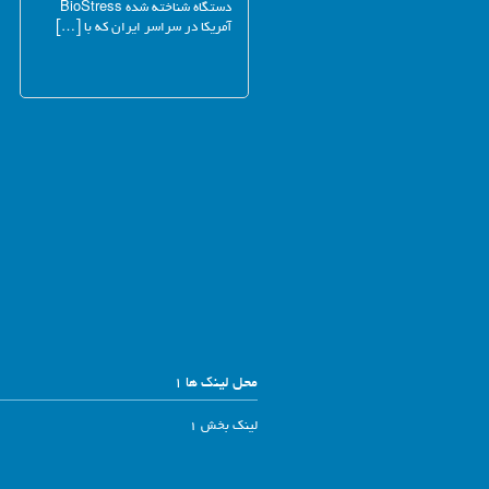
دستگاه شناخته شده BioStress
آمریکا در سراسر ایران که با […]
محل لینک ها 1
لینک بخش 1