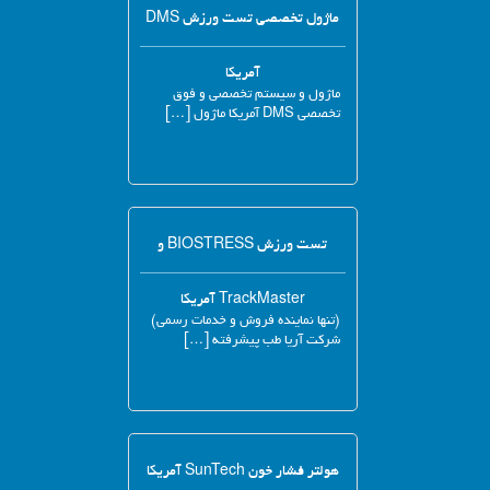
ماژول تخصصی تست ورزش DMS
آمریکا
ماژول و سیستم تخصصی و فوق
تخصصی DMS آمریکا ماژول […]
تست ورزش BIOSTRESS و
TrackMaster آمریکا
(تنها نماینده فروش و خدمات رسمی)
شرکت آریا طب پیشرفته […]
هولتر فشار خون SunTech آمریکا