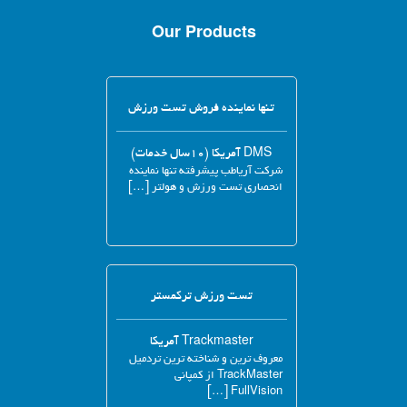
Our Products
تنها نماینده فروش تست ورزش
DMS آمریکا (۱۰سال خدمات)
شرکت آریاطب پیشرفته تنها نماینده
انحصاری تست ورزش و هولتر […]
تست ورزش ترکمستر
Trackmaster آمریکا
معروف ترین و شناخته ترین تردمیل
TrackMaster از کمپانی
FullVision […]