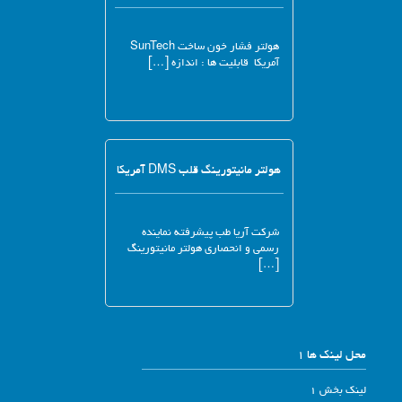
هولتر فشار خون ساخت SunTech
آمریکا قابلیت ها : اندازه […]
هولتر مانیتورینگ قلب DMS آمریکا
شرکت آریا طب پیشرفته نماینده
رسمی و انحصاری هولتر مانیتورینگ
[…]
محل لینک ها 1
لینک بخش 1