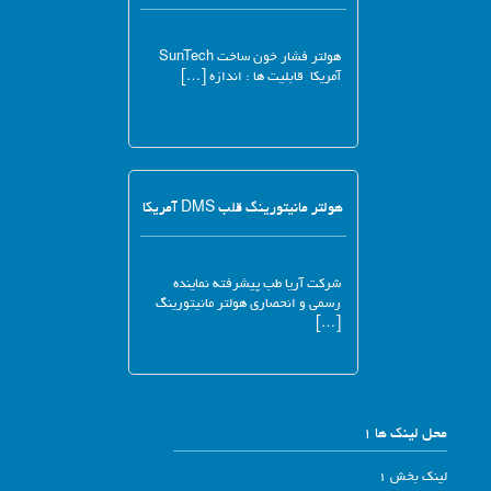
هولتر فشار خون ساخت SunTech
آمریکا قابلیت ها : اندازه […]
هولتر مانیتورینگ قلب DMS آمریکا
شرکت آریا طب پیشرفته نماینده
رسمی و انحصاری هولتر مانیتورینگ
[…]
محل لینک ها 1
لینک بخش 1