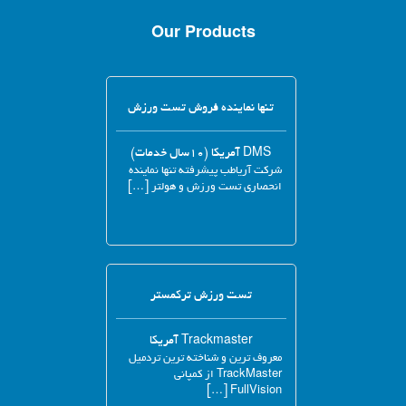
Our Products
تنها نماینده فروش تست ورزش
DMS آمریکا (۱۰سال خدمات)
شرکت آریاطب پیشرفته تنها نماینده
انحصاری تست ورزش و هولتر […]
تست ورزش ترکمستر
Trackmaster آمریکا
معروف ترین و شناخته ترین تردمیل
TrackMaster از کمپانی
FullVision […]