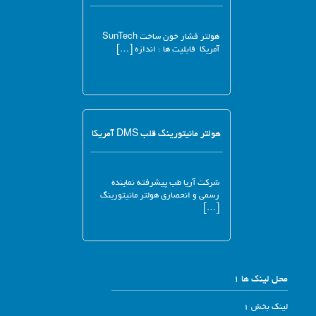
هولتر فشار خون ساخت SunTech
آمریکا قابلیت ها : اندازه […]
هولتر مانیتورینگ قلب DMS آمریکا
شرکت آریا طب پیشرفته نماینده
رسمی و انحصاری هولتر مانیتورینگ
[…]
محل لینک ها 1
لینک بخش 1