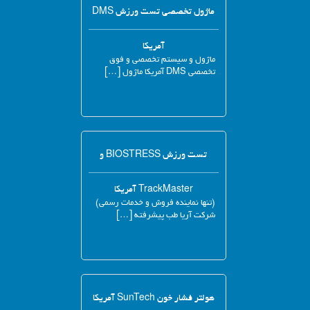
ماژول تخصصی تست ورزش DMS
آمریکا
ماژول و سیستم تخصصی و فوق
تخصصی DMS آمریکا ماژول […]
تست ورزش BIOSTRESS و
TrackMaster آمریکا
(تنها نماینده فروش و خدمات رسمی)
شرکت آریا طب پیشرفته […]
هولتر فشار خون SunTech آمریکا