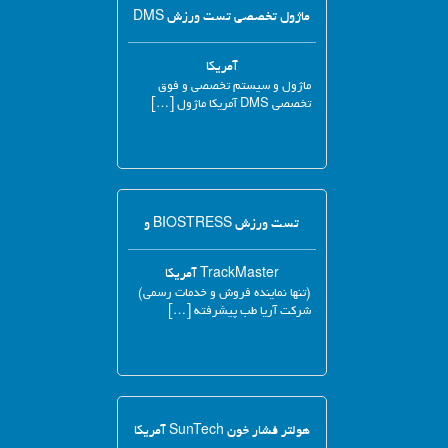
ماژول تخصصی تست ورزش DMS
آمریکا
ماژول و سیستم تخصصی و فوق
تخصصی DMS آمریکا ماژول […]
تست ورزش BIOSTRESS و
TrackMaster آمریکا
(تنها نماینده فروش و خدمات رسمی)
شرکت آریا طب پیشرفته […]
هولتر فشار خون SunTech آمریکا