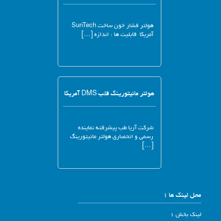
هولتر فشار خون ساخت SunTech
آمریکا قابلیت ها : اندازه […]
هولتر مانیتورینگ قلب DMS آمریکا
شرکت آریا طب پیشرفته نماینده
رسمی و انحصاری هولتر مانیتورینگ
[…]
محل لینک ها 1
لینک بخش 1