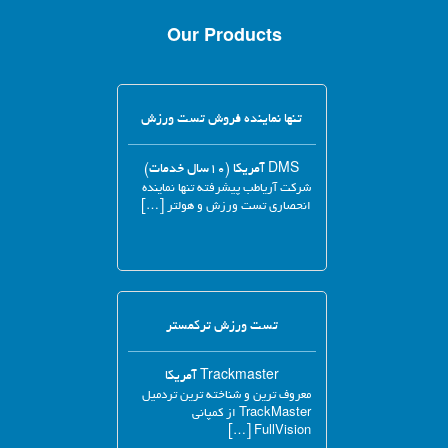
Our Products
تنها نماینده فروش تست ورزش
DMS آمریکا (۱۰سال خدمات)
شرکت آریاطب پیشرفته تنها نماینده
انحصاری تست ورزش و هولتر […]
تست ورزش ترکمستر
Trackmaster آمریکا
معروف ترین و شناخته ترین تردمیل
TrackMaster از کمپانی
FullVision […]