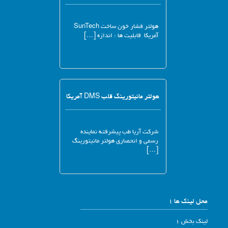
هولتر فشار خون ساخت SunTech
آمریکا قابلیت ها : اندازه […]
هولتر مانیتورینگ قلب DMS آمریکا
شرکت آریا طب پیشرفته نماینده
رسمی و انحصاری هولتر مانیتورینگ
[…]
محل لینک ها 1
لینک بخش 1