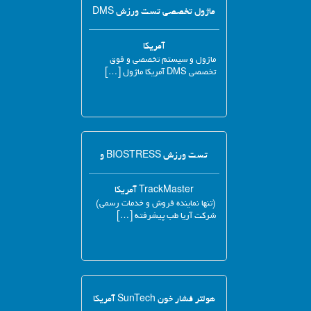
ماژول تخصصی تست ورزش DMS
آمریکا
ماژول و سیستم تخصصی و فوق
تخصصی DMS آمریکا ماژول […]
تست ورزش BIOSTRESS و
TrackMaster آمریکا
(تنها نماینده فروش و خدمات رسمی)
شرکت آریا طب پیشرفته […]
هولتر فشار خون SunTech آمریکا