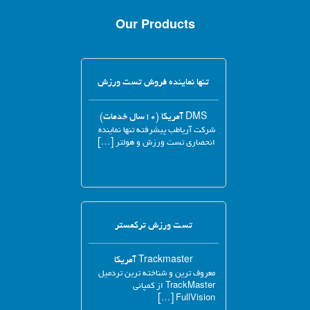
Our Products
تنها نماینده فروش تست ورزش
DMS آمریکا (۱۰سال خدمات)
شرکت آریاطب پیشرفته تنها نماینده
انحصاری تست ورزش و هولتر […]
تست ورزش ترکمستر
Trackmaster آمریکا
معروف ترین و شناخته ترین تردمیل
TrackMaster از کمپانی
FullVision […]