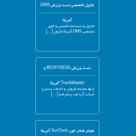
ماژول تخصصی تست ورزش DMS
آمریکا
ماژول و سیستم تخصصی و فوق
تخصصی DMS آمریکا ماژول […]
تست ورزش BIOSTRESS و
TrackMaster آمریکا
(تنها نماینده فروش و خدمات رسمی)
شرکت آریا طب پیشرفته […]
هولتر فشار خون SunTech آمریکا