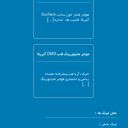
هولتر فشار خون ساخت SunTech
آمریکا قابلیت ها : اندازه […]
هولتر مانیتورینگ قلب DMS آمریکا
شرکت آریا طب پیشرفته نماینده
رسمی و انحصاری هولتر مانیتورینگ
[…]
محل لینک ها 1
لینک بخش 1