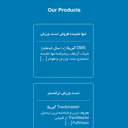
Our Products
تنها نماینده فروش تست ورزش
DMS آمریکا (۱۰سال خدمات)
شرکت آریاطب پیشرفته تنها نماینده
انحصاری تست ورزش و هولتر […]
تست ورزش ترکمستر
Trackmaster آمریکا
معروف ترین و شناخته ترین تردمیل
TrackMaster از کمپانی
FullVision […]