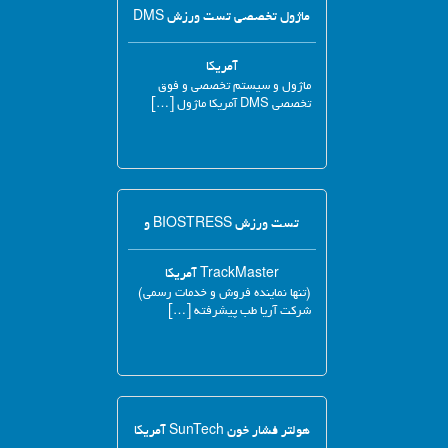
ماژول تخصصی تست ورزش DMS
آمریکا
ماژول و سیستم تخصصی و فوق
تخصصی DMS آمریکا ماژول […]
تست ورزش BIOSTRESS و
TrackMaster آمریکا
(تنها نماینده فروش و خدمات رسمی)
شرکت آریا طب پیشرفته […]
هولتر فشار خون SunTech آمریکا