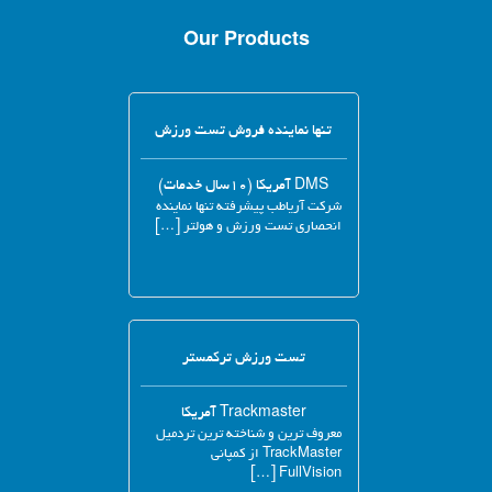
Our Products
تنها نماینده فروش تست ورزش
DMS آمریکا (۱۰سال خدمات)
شرکت آریاطب پیشرفته تنها نماینده
انحصاری تست ورزش و هولتر […]
تست ورزش ترکمستر
Trackmaster آمریکا
معروف ترین و شناخته ترین تردمیل
TrackMaster از کمپانی
FullVision […]