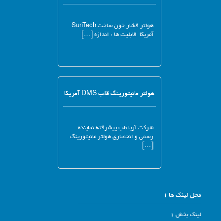
هولتر فشار خون ساخت SunTech
آمریکا قابلیت ها : اندازه […]
هولتر مانیتورینگ قلب DMS آمریکا
شرکت آریا طب پیشرفته نماینده
رسمی و انحصاری هولتر مانیتورینگ
[…]
محل لینک ها 1
لینک بخش 1