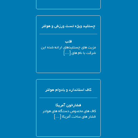
چستلید ویژه تست ورزش و هولتر
قلب
مزیت های چستلیدهای ارائه شده این
شرکت با نام های […]
کاف استاندارد و بادوام هولتر
فشارخون آمریکا
کاف های مخصوص دستگاه های هولتر
فشار های ساخت آمریکا […]