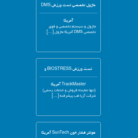
ماژول تخصصی تست ورزش DMS
آمریکا
ماژول و سیستم تخصصی و فوق
تخصصی DMS آمریکا ماژول […]
تست ورزش BIOSTRESS و
TrackMaster آمریکا
(تنها نماینده فروش و خدمات رسمی)
شرکت آریا طب پیشرفته […]
هولتر فشار خون SunTech آمریکا