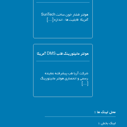
هولتر فشار خون ساخت SunTech
آمریکا قابلیت ها : اندازه […]
هولتر مانیتورینگ قلب DMS آمریکا
شرکت آریا طب پیشرفته نماینده
رسمی و انحصاری هولتر مانیتورینگ
[…]
محل لینک ها 1
لینک بخش 1