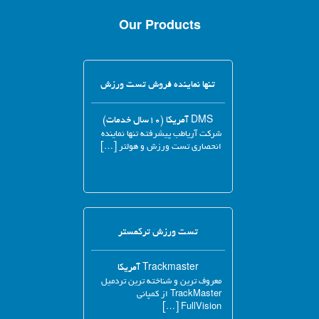
Our Products
تنها نماینده فروش تست ورزش
DMS آمریکا (۱۰سال خدمات)
شرکت آریاطب پیشرفته تنها نماینده
انحصاری تست ورزش و هولتر […]
تست ورزش ترکمستر
Trackmaster آمریکا
معروف ترین و شناخته ترین تردمیل
TrackMaster از کمپانی
FullVision […]