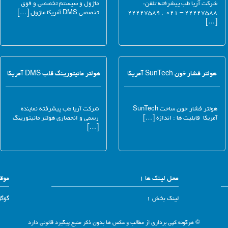
شرکت آریا طب پیشرفته تلفن:
ماژول و سیستم تخصصی و فوق
۲۲۲۲۷۵۸۸ – ۰۲۱ , ۲۲۲۲۷۵۸۹
تخصصی DMS آمریکا ماژول […]
[…]
هولتر فشار خون SunTech آمریکا
هولتر مانیتورینگ قلب DMS آمریکا
هولتر فشار خون ساخت SunTech
شرکت آریا طب پیشرفته نماینده
آمریکا قابلیت ها : اندازه […]
رسمی و انحصاری هولتر مانیتورینگ
[…]
محل لینک ها 1
موقع
لینک بخش 1
گوگ
© هرگونه کپی برداری از مطالب و عکس ها بدون ذکر منبع پیگیرد قانونی دارد