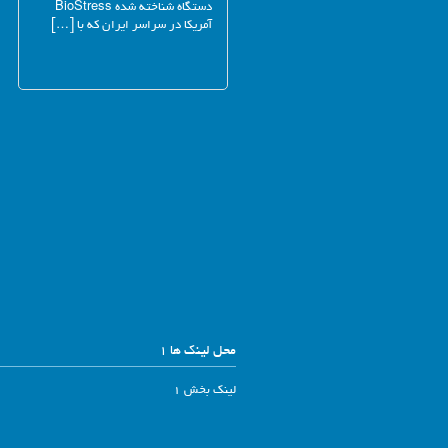
دستگاه شناخته شده BioStress
آمریکا در سراسر ایران که با […]
محل لینک ها 1
لینک بخش 1