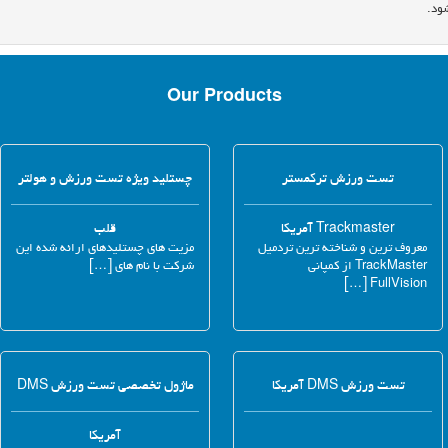
ود.
Our Products
تست ورزش ترکمستر
چستلید ویژه تست ورزش و هولتر
Trackmaster آمریکا
قلب
معروف ترین و شناخته ترین تردمیل
مزیت های چستلیدهای ارائه شده این
TrackMaster از کمپانی
شرکت با نام های […]
FullVision […]
تست ورزش DMS آمریکا
ماژول تخصصی تست ورزش DMS
آمریکا