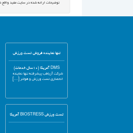
توضیحات ارائه شده در سایت مفید واقع ش
تنها نماینده فروش تست ورزش
DMS آمریکا (۱۰سال خدمات)
شرکت آریاطب پیشرفته تنها نماینده
انحصاری تست ورزش و هولتر […]
تست ورزش BIOSTRESS آمریکا