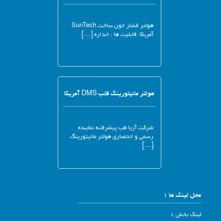
هولتر فشار خون ساخت SunTech
آمریکا قابلیت ها : اندازه […]
هولتر مانیتورینگ قلب DMS آمریکا
شرکت آریا طب پیشرفته نماینده
رسمی و انحصاری هولتر مانیتورینگ
[…]
محل لینک ها 1
لینک بخش 1