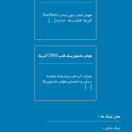
هولتر فشار خون ساخت SunTech
آمریکا قابلیت ها : اندازه […]
هولتر مانیتورینگ قلب DMS آمریکا
شرکت آریا طب پیشرفته نماینده
رسمی و انحصاری هولتر مانیتورینگ
[…]
محل لینک ها 1
لینک بخش 1