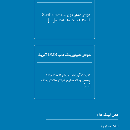
هولتر فشار خون ساخت SunTech
آمریکا قابلیت ها : اندازه […]
هولتر مانیتورینگ قلب DMS آمریکا
شرکت آریا طب پیشرفته نماینده
رسمی و انحصاری هولتر مانیتورینگ
[…]
محل لینک ها 1
لینک بخش 1