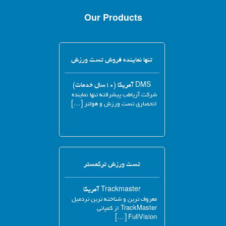
Our Products
تنها نماینده فروش تست ورزش
DMS آمریکا (۱۰سال خدمات)
شرکت آریاطب پیشرفته تنها نماینده
انحصاری تست ورزش و هولتر […]
تست ورزش ترکمستر
Trackmaster آمریکا
معروف ترین و شناخته ترین تردمیل
TrackMaster از کمپانی
FullVision […]