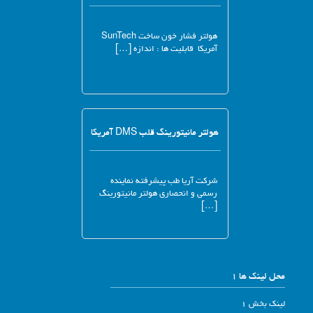
هولتر فشار خون ساخت SunTech
آمریکا قابلیت ها : اندازه […]
هولتر مانیتورینگ قلب DMS آمریکا
شرکت آریا طب پیشرفته نماینده
رسمی و انحصاری هولتر مانیتورینگ
[…]
محل لینک ها 1
لینک بخش 1