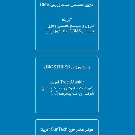
ماژول تخصصی تست ورزش DMS
آمریکا
ماژول و سیستم تخصصی و فوق
تخصصی DMS آمریکا ماژول […]
تست ورزش BIOSTRESS و
TrackMaster آمریکا
(تنها نماینده فروش و خدمات رسمی)
شرکت آریا طب پیشرفته […]
هولتر فشار خون SunTech آمریکا