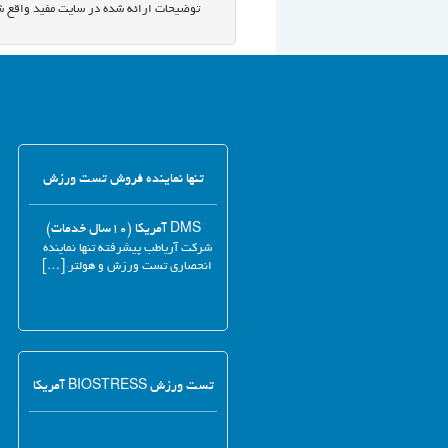
توضیحات ارائه شده در سایت مفید واقع ش
تنها نماینده فروش تست ورزش
DMS آمریکا (۱۰سال خدمات)
شرکت آریاطب پیشرفته تنها نماینده
انحصاری تست ورزش و هولتر […]
تست ورزش BIOSTRESS آمریکا