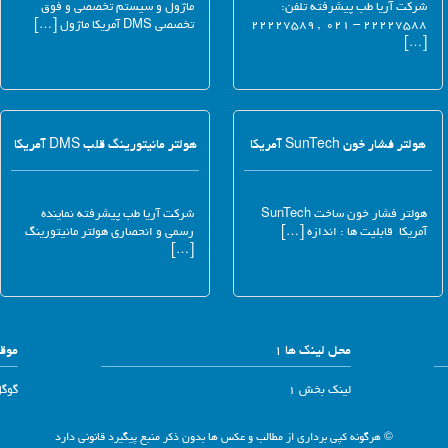
شرکت آریا طب پیشرفته تلفن:
ماژول و سیستم تخصصی و فوق
۲۲۲۲۷۵۸۸ – ۰۲۱ , ۲۲۲۲۷۵۸۹
تخصصی DMS آمریکا ماژول […]
[…]
هولتر فشار خون SunTech آمریکا
هولتر مانیتورینگ قلب DMS آمریکا
هولتر فشار خون ساخت SunTech
شرکت آریا طب پیشرفته نماینده
آمریکا قابلیت ها : اندازه […]
رسمی و انحصاری هولتر مانیتورینگ
[…]
محل لینک ها 1
موقع
لینک بخش 1
گوگ
© هرگونه کپی برداری از مطالب و عکس ها بدون ذکر منبع پیگیرد قانونی دارد