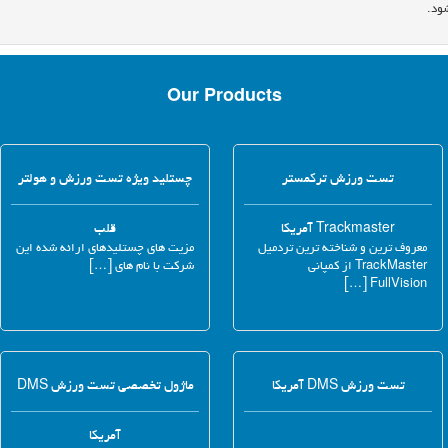
ود.
Our Products
تست ورزش ترکمستر
چستلید ویژه تست ورزش و هولتر
Trackmaster آمریکا
قلب
معروف ترین و شناخته ترین تردمیل
مزیت های چستلیدهای ارائه شده این
TrackMaster از کمپانی
شرکت با نام های […]
FullVision […]
تست ورزش DMS آمریکا
ماژول تخصصی تست ورزش DMS
آمریکا