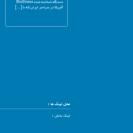
دستگاه شناخته شده BioStress
آمریکا در سراسر ایران که با […]
محل لینک ها 1
لینک بخش 1