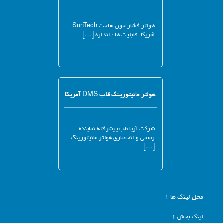
هولتر فشار خون ساخت SunTech
آمریکا قابلیت ها : اندازه […]
هولتر مانیتورینگ قلب DMS آمریکا
شرکت آریا طب پیشرفته نماینده
رسمی و انحصاری هولتر مانیتورینگ
[…]
محل لینک ها 1
لینک بخش 1