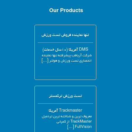
Our Products
تنها نماینده فروش تست ورزش
DMS آمریکا (۱۰سال خدمات)
شرکت آریاطب پیشرفته تنها نماینده
انحصاری تست ورزش و هولتر […]
تست ورزش ترکمستر
Trackmaster آمریکا
معروف ترین و شناخته ترین تردمیل
TrackMaster از کمپانی
FullVision […]