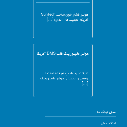
هولتر فشار خون ساخت SunTech
آمریکا قابلیت ها : اندازه […]
هولتر مانیتورینگ قلب DMS آمریکا
شرکت آریا طب پیشرفته نماینده
رسمی و انحصاری هولتر مانیتورینگ
[…]
محل لینک ها 1
لینک بخش 1