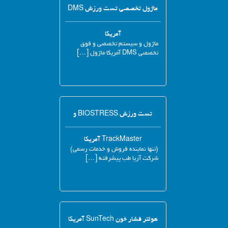
ماژول تخصصی تست ورزش DMS
آمریکا
ماژول و سیستم تخصصی و فوق
تخصصی DMS آمریکا ماژول […]
تست ورزش BIOSTRESS و
TrackMaster آمریکا
(تنها نماینده فروش و خدمات رسمی)
شرکت آریا طب پیشرفته […]
هولتر فشار خون SunTech آمریکا