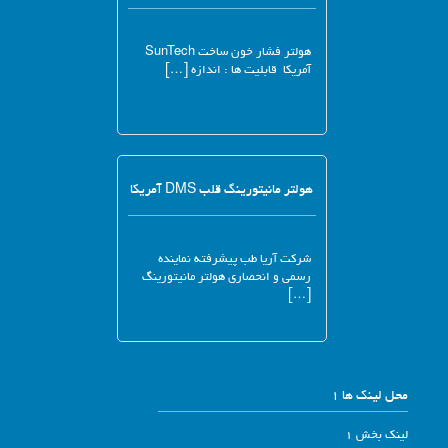
هولتر فشار خون ساخت SunTech
آمریکا قابلیت ها : اندازه […]
هولتر مانیتورینگ قلب DMS آمریکا
شرکت آریا طب پیشرفته نماینده
رسمی و انحصاری هولتر مانیتورینگ
[…]
محل لینک ها 1
لینک بخش 1