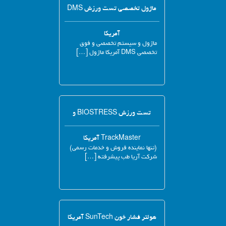
ماژول تخصصی تست ورزش DMS
آمریکا
ماژول و سیستم تخصصی و فوق
تخصصی DMS آمریکا ماژول […]
تست ورزش BIOSTRESS و
TrackMaster آمریکا
(تنها نماینده فروش و خدمات رسمی)
شرکت آریا طب پیشرفته […]
هولتر فشار خون SunTech آمریکا