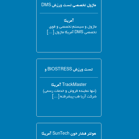
ماژول تخصصی تست ورزش DMS
آمریکا
ماژول و سیستم تخصصی و فوق
تخصصی DMS آمریکا ماژول […]
تست ورزش BIOSTRESS و
TrackMaster آمریکا
(تنها نماینده فروش و خدمات رسمی)
شرکت آریا طب پیشرفته […]
هولتر فشار خون SunTech آمریکا