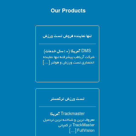
Our Products
تنها نماینده فروش تست ورزش
DMS آمریکا (۱۰سال خدمات)
شرکت آریاطب پیشرفته تنها نماینده
انحصاری تست ورزش و هولتر […]
تست ورزش ترکمستر
Trackmaster آمریکا
معروف ترین و شناخته ترین تردمیل
TrackMaster از کمپانی
FullVision […]