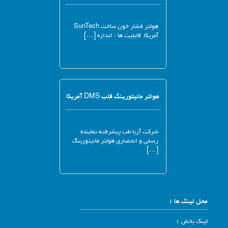
هولتر فشار خون ساخت SunTech
آمریکا قابلیت ها : اندازه […]
هولتر مانیتورینگ قلب DMS آمریکا
شرکت آریا طب پیشرفته نماینده
رسمی و انحصاری هولتر مانیتورینگ
[…]
محل لینک ها 1
لینک بخش 1