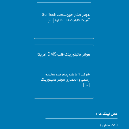
هولتر فشار خون ساخت SunTech
آمریکا قابلیت ها : اندازه […]
هولتر مانیتورینگ قلب DMS آمریکا
شرکت آریا طب پیشرفته نماینده
رسمی و انحصاری هولتر مانیتورینگ
[…]
محل لینک ها 1
لینک بخش 1