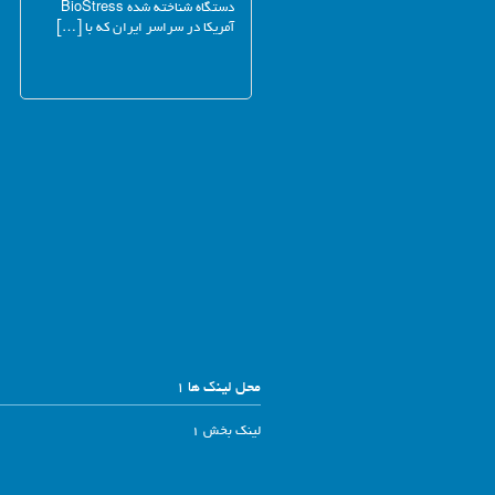
دستگاه شناخته شده BioStress
آمریکا در سراسر ایران که با […]
محل لینک ها 1
لینک بخش 1