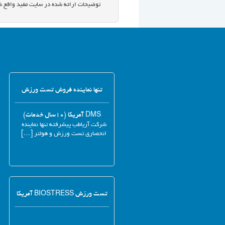
توضیحات ارائه شده در سایت مفید واقع ش
تنها نماینده فروش تست ورزش
DMS آمریکا (۱۰سال خدمات)
شرکت آریاطب پیشرفته تنها نماینده
انحصاری تست ورزش و هولتر […]
تست ورزش BIOSTRESS آمریکا