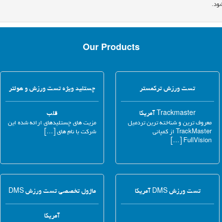
ود.
Our Products
تست ورزش ترکمستر
چستلید ویژه تست ورزش و هولتر
Trackmaster آمریکا
قلب
معروف ترین و شناخته ترین تردمیل
مزیت های چستلیدهای ارائه شده این
TrackMaster از کمپانی
شرکت با نام های […]
FullVision […]
تست ورزش DMS آمریکا
ماژول تخصصی تست ورزش DMS
آمریکا