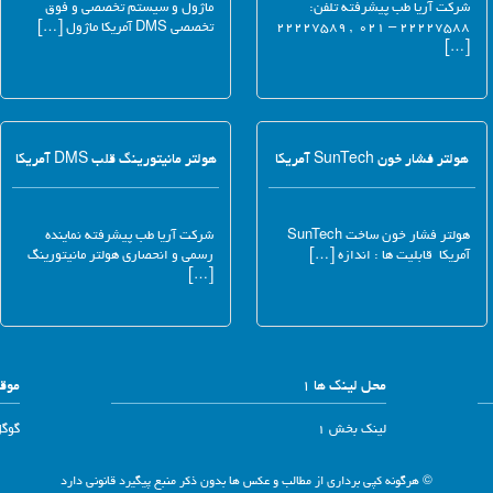
شرکت آریا طب پیشرفته تلفن:
ماژول و سیستم تخصصی و فوق
۲۲۲۲۷۵۸۸ – ۰۲۱ , ۲۲۲۲۷۵۸۹
تخصصی DMS آمریکا ماژول […]
[…]
هولتر فشار خون SunTech آمریکا
هولتر مانیتورینگ قلب DMS آمریکا
هولتر فشار خون ساخت SunTech
شرکت آریا طب پیشرفته نماینده
آمریکا قابلیت ها : اندازه […]
رسمی و انحصاری هولتر مانیتورینگ
[…]
محل لینک ها 1
موقع
لینک بخش 1
گوگ
© هرگونه کپی برداری از مطالب و عکس ها بدون ذکر منبع پیگیرد قانونی دارد