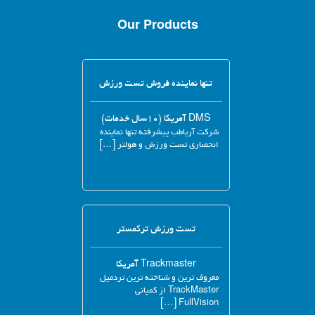
Our Products
تنها نماینده فروش تست ورزش
DMS آمریکا (۱۰سال خدمات)
شرکت آریاطب پیشرفته تنها نماینده
انحصاری تست ورزش و هولتر […]
تست ورزش ترکمستر
Trackmaster آمریکا
معروف ترین و شناخته ترین تردمیل
TrackMaster از کمپانی
FullVision […]