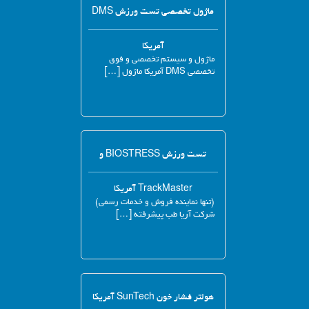
ماژول تخصصی تست ورزش DMS
آمریکا
ماژول و سیستم تخصصی و فوق
تخصصی DMS آمریکا ماژول […]
تست ورزش BIOSTRESS و
TrackMaster آمریکا
(تنها نماینده فروش و خدمات رسمی)
شرکت آریا طب پیشرفته […]
هولتر فشار خون SunTech آمریکا