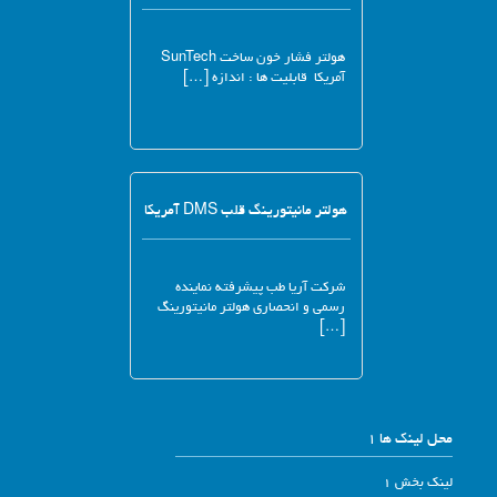
هولتر فشار خون ساخت SunTech
آمریکا قابلیت ها : اندازه […]
هولتر مانیتورینگ قلب DMS آمریکا
شرکت آریا طب پیشرفته نماینده
رسمی و انحصاری هولتر مانیتورینگ
[…]
محل لینک ها 1
لینک بخش 1