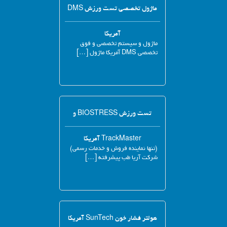
ماژول تخصصی تست ورزش DMS
آمریکا
ماژول و سیستم تخصصی و فوق
تخصصی DMS آمریکا ماژول […]
تست ورزش BIOSTRESS و
TrackMaster آمریکا
(تنها نماینده فروش و خدمات رسمی)
شرکت آریا طب پیشرفته […]
هولتر فشار خون SunTech آمریکا