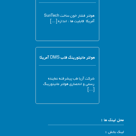
هولتر فشار خون ساخت SunTech
آمریکا قابلیت ها : اندازه […]
هولتر مانیتورینگ قلب DMS آمریکا
شرکت آریا طب پیشرفته نماینده
رسمی و انحصاری هولتر مانیتورینگ
[…]
محل لینک ها 1
لینک بخش 1