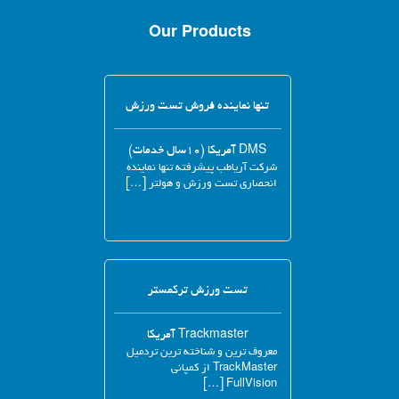
Our Products
تنها نماینده فروش تست ورزش
DMS آمریکا (۱۰سال خدمات)
شرکت آریاطب پیشرفته تنها نماینده
انحصاری تست ورزش و هولتر […]
تست ورزش ترکمستر
Trackmaster آمریکا
معروف ترین و شناخته ترین تردمیل
TrackMaster از کمپانی
FullVision […]