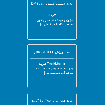
ماژول تخصصی تست ورزش DMS
آمریکا
ماژول و سیستم تخصصی و فوق
تخصصی DMS آمریکا ماژول […]
تست ورزش BIOSTRESS و
TrackMaster آمریکا
(تنها نماینده فروش و خدمات رسمی)
شرکت آریا طب پیشرفته […]
هولتر فشار خون SunTech آمریکا