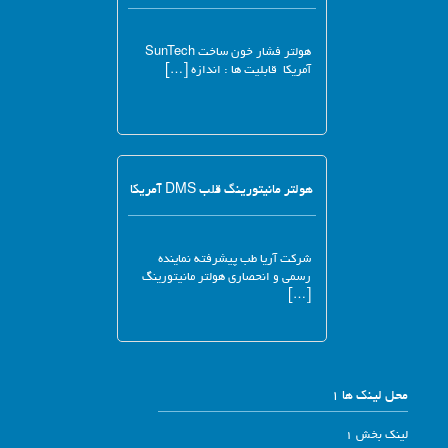
هولتر فشار خون ساخت SunTech
آمریکا قابلیت ها : اندازه […]
هولتر مانیتورینگ قلب DMS آمریکا
شرکت آریا طب پیشرفته نماینده
رسمی و انحصاری هولتر مانیتورینگ
[…]
محل لینک ها 1
لینک بخش 1