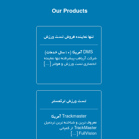
Our Products
تنها نماینده فروش تست ورزش
DMS آمریکا (۱۰سال خدمات)
شرکت آریاطب پیشرفته تنها نماینده
انحصاری تست ورزش و هولتر […]
تست ورزش ترکمستر
Trackmaster آمریکا
معروف ترین و شناخته ترین تردمیل
TrackMaster از کمپانی
FullVision […]