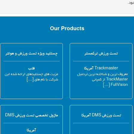
ود.
Our Products
تست ورزش ترکمستر
چستلید ویژه تست ورزش و هولتر
Trackmaster آمریکا
قلب
معروف ترین و شناخته ترین تردمیل
مزیت های چستلیدهای ارائه شده این
TrackMaster از کمپانی
شرکت با نام های […]
FullVision […]
تست ورزش DMS آمریکا
ماژول تخصصی تست ورزش DMS
آمریکا