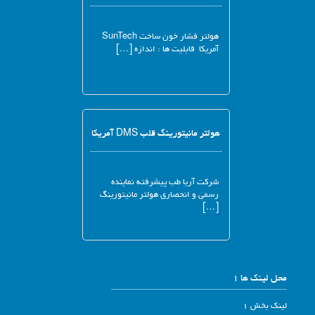
هولتر فشار خون ساخت SunTech
آمریکا قابلیت ها : اندازه […]
هولتر مانیتورینگ قلب DMS آمریکا
شرکت آریا طب پیشرفته نماینده
رسمی و انحصاری هولتر مانیتورینگ
[…]
محل لینک ها 1
لینک بخش 1