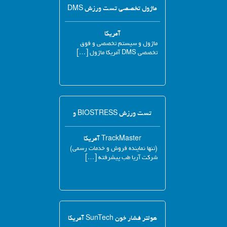
ماژول تخصصی تست ورزش DMS
آمریکا
ماژول و سیستم تخصصی و فوق
تخصصی DMS آمریکا ماژول […]
تست ورزش BIOSTRESS و
TrackMaster آمریکا
(تنها نماینده فروش و خدمات رسمی)
شرکت آریا طب پیشرفته […]
هولتر فشار خون SunTech آمریکا