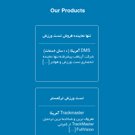
Our Products
تنها نماینده فروش تست ورزش
DMS آمریکا (۱۰سال خدمات)
شرکت آریاطب پیشرفته تنها نماینده
انحصاری تست ورزش و هولتر […]
تست ورزش ترکمستر
Trackmaster آمریکا
معروف ترین و شناخته ترین تردمیل
TrackMaster از کمپانی
FullVision […]