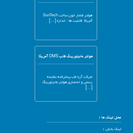
هولتر فشار خون ساخت SunTech
آمریکا قابلیت ها : اندازه […]
هولتر مانیتورینگ قلب DMS آمریکا
شرکت آریا طب پیشرفته نماینده
رسمی و انحصاری هولتر مانیتورینگ
[…]
محل لینک ها 1
لینک بخش 1