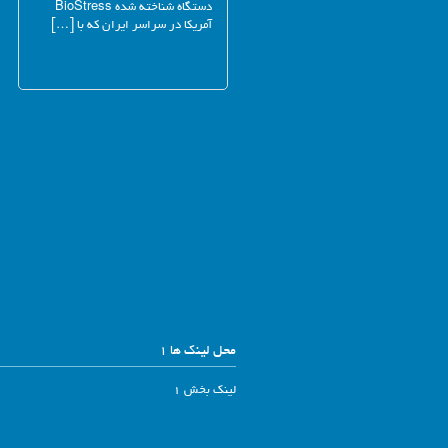
دستگاه شناخته شده BioStress
آمریکا در سراسر ایران که با […]
محل لینک ها 1
لینک بخش 1