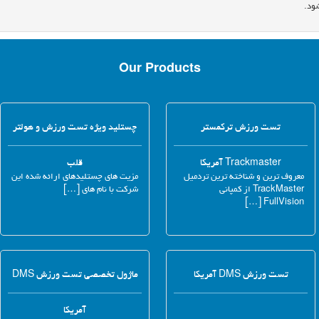
ود.
Our Products
تست ورزش ترکمستر
چستلید ویژه تست ورزش و هولتر
Trackmaster آمریکا
قلب
معروف ترین و شناخته ترین تردمیل
مزیت های چستلیدهای ارائه شده این
TrackMaster از کمپانی
شرکت با نام های […]
FullVision […]
تست ورزش DMS آمریکا
ماژول تخصصی تست ورزش DMS
آمریکا