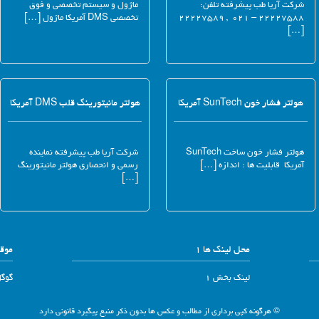
شرکت آریا طب پیشرفته تلفن:
ماژول و سیستم تخصصی و فوق
۲۲۲۲۷۵۸۸ – ۰۲۱ , ۲۲۲۲۷۵۸۹
تخصصی DMS آمریکا ماژول […]
[…]
هولتر فشار خون SunTech آمریکا
هولتر مانیتورینگ قلب DMS آمریکا
هولتر فشار خون ساخت SunTech
شرکت آریا طب پیشرفته نماینده
آمریکا قابلیت ها : اندازه […]
رسمی و انحصاری هولتر مانیتورینگ
[…]
محل لینک ها 1
موقع
لینک بخش 1
گوگ
© هرگونه کپی برداری از مطالب و عکس ها بدون ذکر منبع پیگیرد قانونی دارد