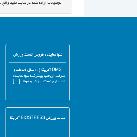
توضیحات ارائه شده در سایت مفید واقع ش
تنها نماینده فروش تست ورزش
DMS آمریکا (۱۰سال خدمات)
شرکت آریاطب پیشرفته تنها نماینده
انحصاری تست ورزش و هولتر […]
تست ورزش BIOSTRESS آمریکا