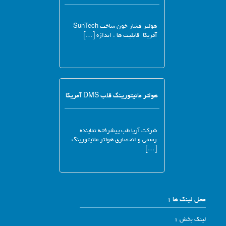
هولتر فشار خون ساخت SunTech
آمریکا قابلیت ها : اندازه […]
هولتر مانیتورینگ قلب DMS آمریکا
شرکت آریا طب پیشرفته نماینده
رسمی و انحصاری هولتر مانیتورینگ
[…]
محل لینک ها 1
لینک بخش 1