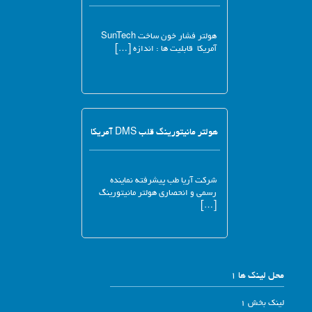
هولتر فشار خون ساخت SunTech
آمریکا قابلیت ها : اندازه […]
هولتر مانیتورینگ قلب DMS آمریکا
شرکت آریا طب پیشرفته نماینده
رسمی و انحصاری هولتر مانیتورینگ
[…]
محل لینک ها 1
لینک بخش 1