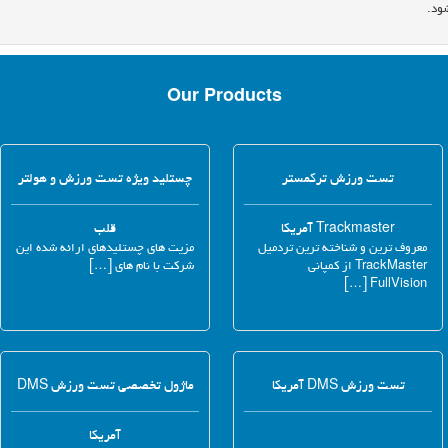
ود.
Our Products
تست ورزش ترکمستر
چستلید ویژه تست ورزش و هولتر
Trackmaster آمریکا
قلب
معروف ترین و شناخته ترین تردمیل
مزیت های چستلیدهای ارائه شده این
TrackMaster از کمپانی
شرکت با نام های […]
FullVision […]
تست ورزش DMS آمریکا
ماژول تخصصی تست ورزش DMS
آمریکا