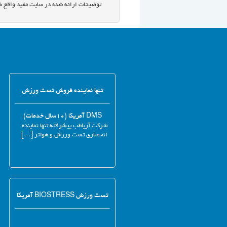
توضیحات ارائه شده در سایت مفید واقع ش
تنها نماینده فروش تست ورزش
DMS آمریکا (۱۰سال خدمات)
شرکت آریاطب پیشرفته تنها نماینده
انحصاری تست ورزش و هولتر […]
تست ورزش BIOSTRESS آمریکا