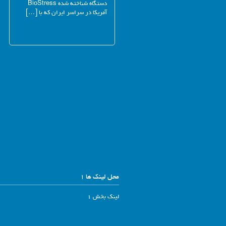
دستگاه شناخته شده BioStress
آمریکا در سراسر ایران که با […]
محل لینک ها 1
لینک بخش 1