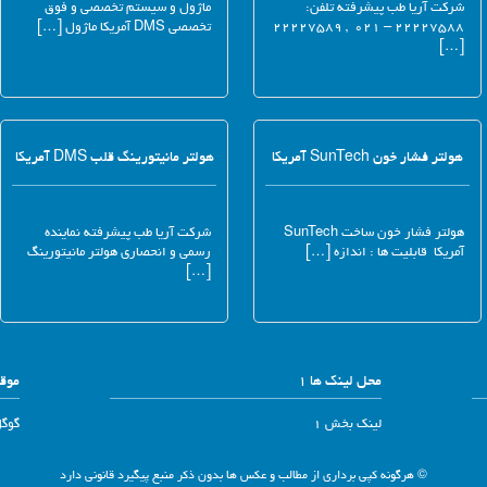
شرکت آریا طب پیشرفته تلفن:
ماژول و سیستم تخصصی و فوق
۲۲۲۲۷۵۸۸ – ۰۲۱ , ۲۲۲۲۷۵۸۹
تخصصی DMS آمریکا ماژول […]
[…]
هولتر فشار خون SunTech آمریکا
هولتر مانیتورینگ قلب DMS آمریکا
هولتر فشار خون ساخت SunTech
شرکت آریا طب پیشرفته نماینده
آمریکا قابلیت ها : اندازه […]
رسمی و انحصاری هولتر مانیتورینگ
[…]
محل لینک ها 1
موقع
لینک بخش 1
گوگ
© هرگونه کپی برداری از مطالب و عکس ها بدون ذکر منبع پیگیرد قانونی دارد