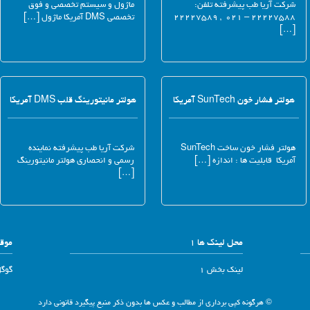
شرکت آریا طب پیشرفته تلفن:
ماژول و سیستم تخصصی و فوق
۲۲۲۲۷۵۸۸ – ۰۲۱ , ۲۲۲۲۷۵۸۹
تخصصی DMS آمریکا ماژول […]
[…]
هولتر فشار خون SunTech آمریکا
هولتر مانیتورینگ قلب DMS آمریکا
هولتر فشار خون ساخت SunTech
شرکت آریا طب پیشرفته نماینده
آمریکا قابلیت ها : اندازه […]
رسمی و انحصاری هولتر مانیتورینگ
[…]
محل لینک ها 1
موقع
لینک بخش 1
گوگ
© هرگونه کپی برداری از مطالب و عکس ها بدون ذکر منبع پیگیرد قانونی دارد