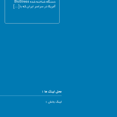
دستگاه شناخته شده BioStress
آمریکا در سراسر ایران که با […]
محل لینک ها 1
لینک بخش 1