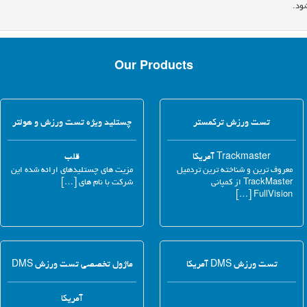
ود.
Our Products
تست ورزش ترکمستر
چستلید ویژه تست ورزش و هولتر
Trackmaster آمریکا
قلب
معروف ترین و شناخته ترین تردمیل
مزیت های چستلیدهای ارائه شده این
TrackMaster از کمپانی
شرکت با نام های […]
FullVision […]
تست ورزش DMS آمریکا
ماژول تخصصی تست ورزش DMS
آمریکا