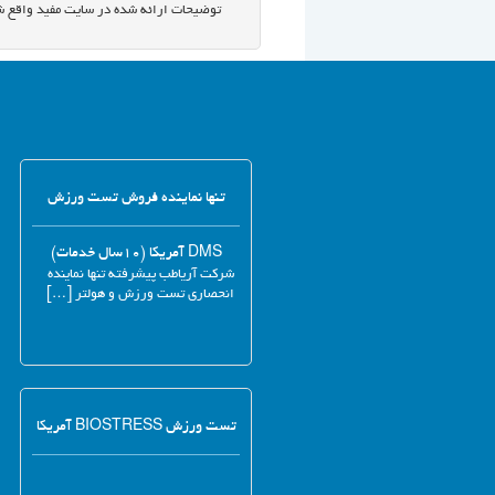
توضیحات ارائه شده در سایت مفید واقع ش
تنها نماینده فروش تست ورزش
DMS آمریکا (۱۰سال خدمات)
شرکت آریاطب پیشرفته تنها نماینده
انحصاری تست ورزش و هولتر […]
تست ورزش BIOSTRESS آمریکا